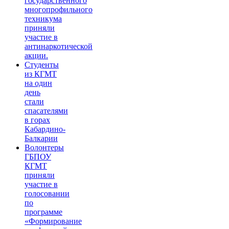
государственного
многопрофильного
техникума
приняли
участие в
антинаркотической
акции.
Студенты
из КГМТ
на один
день
стали
спасателями
в горах
Кабардино-
Балкарии
Волонтеры
ГБПОУ
КГМТ
приняли
участие в
голосовании
по
программе
«Формирование