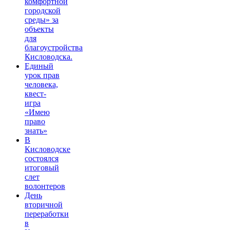
комфортной
городской
среды» за
объекты
для
благоустройства
Кисловодска.
Единый
урок прав
человека,
квест-
игра
«Имею
право
знать»
В
Кисловодске
состоялся
итоговый
слет
волонтеров
День
вторичной
переработки
в