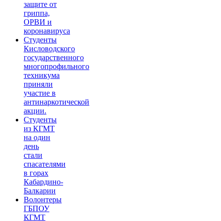
защите от
гриппа,
ОРВИ и
коронавируса
Студенты
Кисловодского
государственного
многопрофильного
техникума
приняли
участие в
антинаркотической
акции.
Студенты
из КГМТ
на один
день
стали
спасателями
в горах
Кабардино-
Балкарии
Волонтеры
ГБПОУ
КГМТ