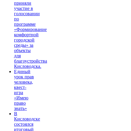
приняли
участие в
голосовании
по
программе
«Формирование
комфортной
городской
среды» за
объекты
для
благоустройства
Кисловодска.
Единый
урок прав
человека,
квест-
игра
«Имею
право
знать»
В
Кисловодске
состоялся
итоговый