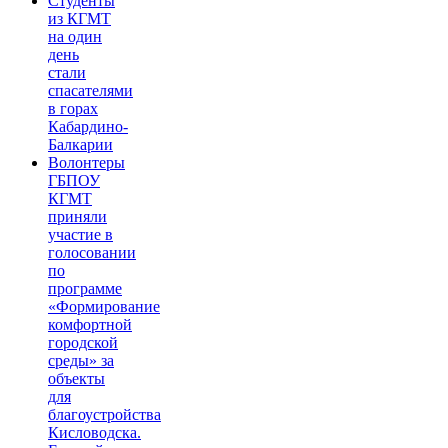
Студенты
из КГМТ
на один
день
стали
спасателями
в горах
Кабардино-
Балкарии
Волонтеры
ГБПОУ
КГМТ
приняли
участие в
голосовании
по
программе
«Формирование
комфортной
городской
среды» за
объекты
для
благоустройства
Кисловодска.