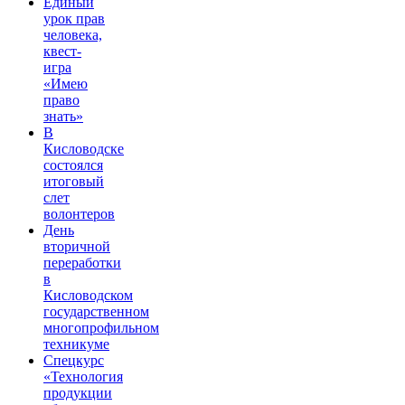
Единый
урок прав
человека,
квест-
игра
«Имею
право
знать»
В
Кисловодске
состоялся
итоговый
слет
волонтеров
День
вторичной
переработки
в
Кисловодском
государственном
многопрофильном
техникуме
Спецкурс
«Технология
продукции